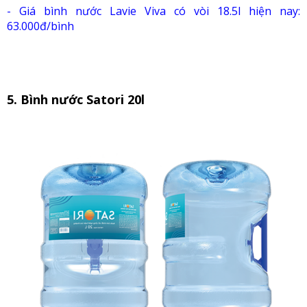
- Giá b
ình nước Lavie Viva có vòi 18.5l hiện nay:
63.000đ/bình
5. Bình nước Satori 20l