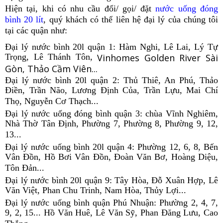
Hiện tại, khi có nhu cầu đổi/ gọi/ đặt
nước uống đóng
bình 20 lít
, quý khách có thể liên hệ đại lý của chúng tôi
tại các quận như:
Đại lý nước bình 20l quận 1: Hàm Nghi, Lê Lai, Lý Tự
Trọng, Lê Thánh Tôn,
Vinhomes Golden River Sài
Gòn, Thảo Cầm Viên...
Đại lý nước bình 20l quận 2: Thủ Thiê, An Phú, Thảo
Điền, Trần Não, Lương Định Của, Trần Lựu, Mai Chí
Thọ, Nguyễn Cơ Thạch...
Đại lý nước uống đóng bình quận 3: chùa Vĩnh Nghiêm,
Nhà Thờ Tân Định, Phường 7, Phường 8, Phường 9, 12,
13...
Đại lý nước uống bình 20l quận 4: Phường 12, 6, 8, Bến
Vân Đồn, Hồ Bơi Vân Đồn, Đoàn Văn Bơ, Hoàng Diệu,
Tôn Đản...
Đại lý nước bình 20l quận 9: Tây Hòa, Đỗ Xuân Hợp, Lê
Văn Việt, Phan Chu Trinh, Nam Hòa, Thủy Lợi...
Đại lý nước uống bình quận Phú Nhuận: Phường 2, 4, 7,
9, 2, 15... Hồ Văn Huê, Lê Văn Sỹ, Phan Đăng Lưu, Cao