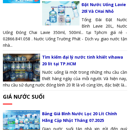
Đặt Nước Uống Lavie
20l Và CHai Nhỏ
Tổng Đài Đặt Nước
Bình Lavie 20L, Nước
Uống Đóng Chai Lavie 350ml, 500ml... tại Tphcm giá rẻ -
02866.841.058 . Nước Uống Trường Phát - Dịch vụ giao nước tận
nhà...
Tìm kiếm đại lý nước tinh khiết vihawa
20 lít tại TP.HCM
Nước uống là một trong những nhu cầu cần
thiết hàng ngày của mỗi người. Và hiện nay,
nhu cầu sử dụng nước đóng bình 20 lít là vô cùng lớn, đặc biệt là...
GIÁ NƯỚC SUỐI
Bảng Giá Bình Nước Lọc 20 Lít Chính
Hãng Cập Nhật Tháng 07.2025
Giao nước suối tận nhà xin gửi đến quý