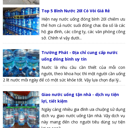
Top 5 Bình Nước 20l Có Vòi Giá Rẻ
Hiện nay nước uống đóng bình 20l chiếm ưu
thế hơn cả nước suối đóng chai. Đa số là các
hộ gia đình, các công ty, các văn phòng công
sở. Chính vì vậy dưới...
Trường Phát - Địa chỉ cung cấp nước
uống đóng bình uy tín
Nước là nhu cầu cần thiết của mỗi con
người, theo khoa học thì một người cần uống
2 lít nước mỗi ngày để có một sức khỏe tốt. Vậy lựa chọn đại lý...
Giao nước uống tận nhà - dịch vụ tiện
lợi, tiết kiệm
Ngày càng nhiều gia đình ưa chuộng sử dụng
dịch vụ giao nước uống tận nhà. Vậy dịch vụ
này mang đến cho người tiêu dùng sự tiện