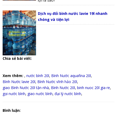
lợi ra sao?
Dịch vụ đổi bình nước lavie 19l nhanh
chóng và tiện lợi
Chia sẻ bài viết:
Xem thêm:
,
nước bình 20l
,
Bình Nước aquafina 20l
,
Bình Nước lavie 20l
,
Bình Nước vĩnh hảo 20l
,
giao Bình Nước 20l tận nhà
,
Bình Nước 20l
,
binh nuoc 20l gia re
,
gọi nước bình
,
giao nước bình
,
đại lý nước bình
,
Bình luận: