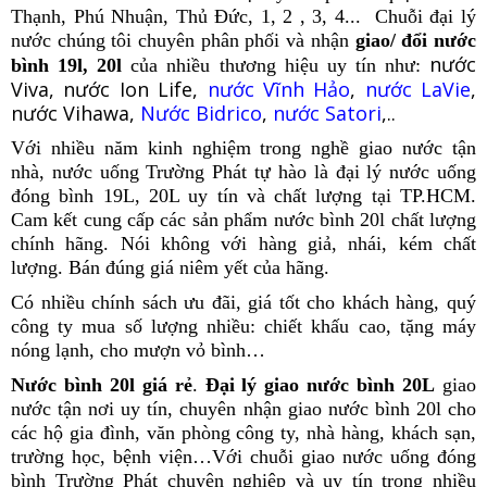
Thạnh, Phú Nhuận, Thủ Đức, 1, 2 , 3, 4... Chuỗi đại lý
nước chúng tôi chuyên phân phối và nhận
giao/ đổi nước
nước
bình 19l, 20l
của nhiều thương hiệu uy tín như:
Viva, nước Ion Life,
nước Vĩnh Hảo
,
nước LaVie
,
nước Vihawa,
Nước Bidrico
,
nước Satori
,..
Với nhiều năm kinh nghiệm trong nghề giao nước tận
nhà, nước uống Trường Phát tự hào là đại lý nước uống
đóng bình 19L, 20L uy tín và chất lượng tại TP.HCM.
Cam kết cung cấp các sản phẩm nước bình 20l chất lượng
chính hãng. Nói không với hàng giả, nhái, kém chất
lượng. Bán đúng giá niêm yết của hãng.
Có nhiều chính sách ưu đãi, giá tốt cho khách hàng, quý
công ty mua số lượng nhiều: chiết khấu cao, tặng máy
nóng lạnh, cho mượn vỏ bình…
Nước bình 20l giá rẻ
.
Đại lý giao nước bình 20L
giao
nước tận nơi uy tín, chuyên nhận giao nước bình 20l cho
các hộ gia đình, văn phòng công ty, nhà hàng, khách sạn,
trường học, bệnh viện…Với chuỗi giao nước uống đóng
bình Trường Phát chuyên nghiệp và uy tín trong nhiều