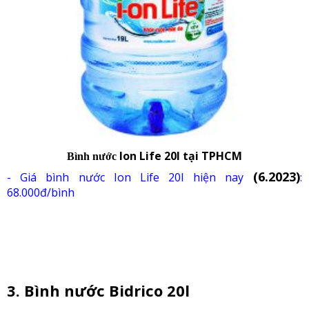
Ion Life
20l tại TPHCM
Bình nước
(6.2023)
- Giá b
ình nước Ion Life 20l hiện nay
:
68.000đ/bình
3. Bình nước Bidrico 20l