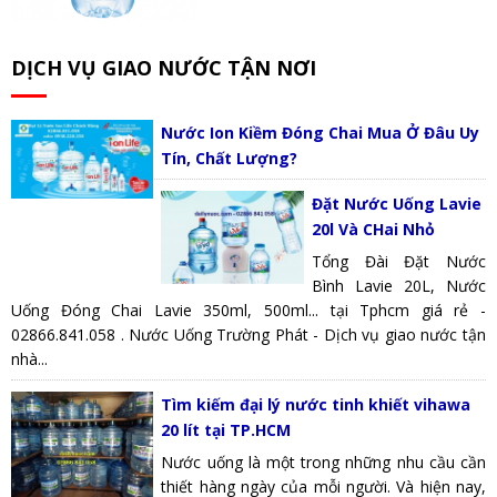
DỊCH VỤ GIAO NƯỚC TẬN NƠI
Nước Ion Kiềm Đóng Chai Mua Ở Đâu Uy
Tín, Chất Lượng?
Đặt Nước Uống Lavie
20l Và CHai Nhỏ
Tổng Đài Đặt Nước
Bình Lavie 20L, Nước
Uống Đóng Chai Lavie 350ml, 500ml... tại Tphcm giá rẻ -
02866.841.058 . Nước Uống Trường Phát - Dịch vụ giao nước tận
nhà...
Tìm kiếm đại lý nước tinh khiết vihawa
20 lít tại TP.HCM
Nước uống là một trong những nhu cầu cần
thiết hàng ngày của mỗi người. Và hiện nay,