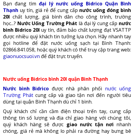
Bạn đang tìm
đại lý nước uống Bidrico Quận Bình
Th
ạnh
uy tín, giá rẻ để cung cấp
nước uống đóng bình
20l
chất lượng, giá bình dân cho công trình, trường
học...?
Nước Uống Trường Phá
t
là đại lý cung cấp
nước
bình Bidrico 20l
uy tín, đảm bảo chất lượng đạt VSATTP
được nhiều quý khách tin tưởng lựa chọn. Hãy nhanh tay
gọi hotline để đặt nước uống sạch tại Bình Thạnh:
02866.841.058
, hoặc quý khách có thể truy cập trang web:
giaonuocsuoi.vn
để đặt trực truyến.
Nước uống Bidrico bình 20l quận Bình Thạnh
Nước bình Bidrico
được nhà phân phối
nước uống
Trường Phát
cung cấp và giao tận nơi đến người tiêu
dùng tại quận Bình Thạnh dù chỉ 1 bình.
Quý khách chỉ cần cầm điện thoại trến tay, cung cấp
thông tin số lượng và địa chỉ giao hàng với chúng tôi,
quý khách hàng sẽ được
giao nước tận nơi
nhanh
chóng, giá rẻ mà không lo phải ra đường hay bưng bê