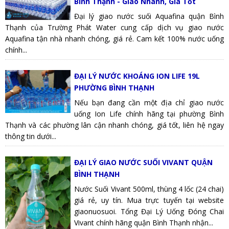
Bình Thạnh - Giao Nhanh, Giá Tốt
Đại lý giao nước suối Aquafina quận Bình
Thạnh của Trường Phát Water cung cấp dịch vụ giao nước
Aquafina tận nhà nhanh chóng, giá rẻ. Cam kết 100% nước uống
chính...
ĐẠI LÝ NƯỚC KHOÁNG ION LIFE 19L
PHƯỜNG BÌNH THẠNH
Nếu bạn đang cần một địa chỉ giao nước
uống Ion Life chính hãng tại phường Bình
Thạnh và các phường lân cận nhanh chóng, giá tốt, liên hệ ngay
thông tin dưới...
ĐẠI LÝ GIAO NƯỚC SUỐI VIVANT QUẬN
BÌNH THẠNH
Nước Suối Vivant 500ml, thùng 4 lốc (24 chai)
giá rẻ, uy tín. Mua trực tuyến tại website
giaonuosuoi. Tổng Đại Lý Uống Đóng Chai
Vivant chính hãng quận Bình Thạnh nhận...