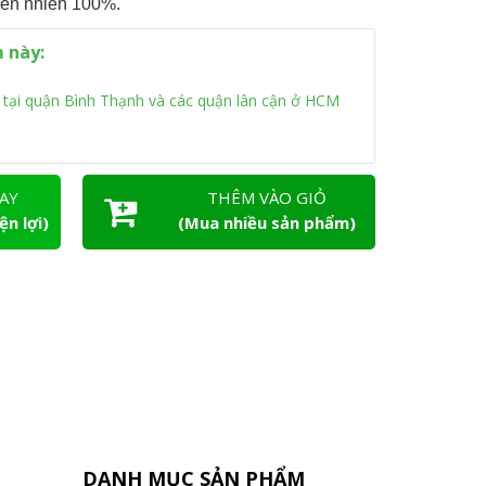
iên nhiên 100%.
 này:
tại quận Bình Thạnh và các quận lân cận ở HCM
AY
THÊM VÀO GIỎ
ện lợi)
(Mua nhiều sản phẩm)
DANH MỤC SẢN PHẨM