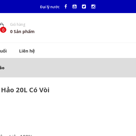
Đại lý nước
Giỏ hàng
0
0
Sản phẩm
uối
Liên hệ
ảo
Hảo 20L Có Vòi