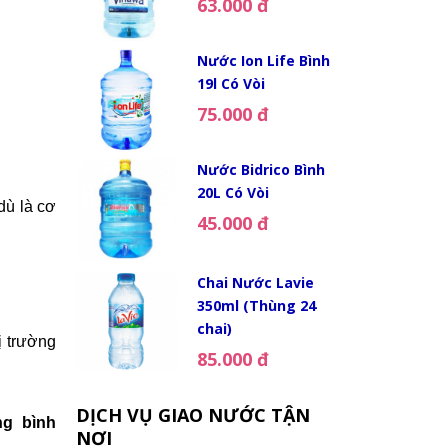
63.000 đ
Nước Ion Life Bình
19l Có Vòi
75.000 đ
Nước Bidrico Bình
20L Có Vòi
dù là cơ
45.000 đ
Chai Nước Lavie
350ml (Thùng 24
chai)
ị trường
85.000 đ
DỊCH VỤ GIAO NƯỚC TẬN
g bình
NƠI