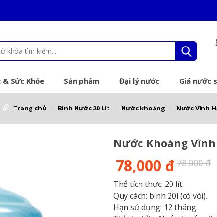
 & Sức Khỏe
Sản phẩm
Đại lý nước
Giá nước s
Trang chủ
Bình Nước 20 Lít
Nước khoáng
Nước Vĩnh H
Nước Khoáng Vĩnh 
78,000 đ
78.000 đ
Thể tích thực: 20 lít.
Quy cách: bình 20l (có vòi).
Hạn sử dụng: 12 tháng.