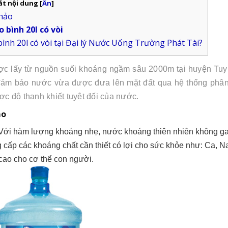
ắt nội dung
[
Ẩn
]
 hảo
bình 20l có vòi
nh 20l có vòi tại
Đại lý
Nước Uống Trường Phát Tài?
ợc lấy từ nguồn suối khoáng ngầm sâu 2000m tại huyện Tuy
n đảm bảo nước vừa được đưa lên mặt đất qua hệ thống phân
c độ thanh khiết tuyệt đối của nước.
ảo
Với hàm lượng khoáng nhẹ, nước khoáng thiên nhiên không g
ấp các khoáng chất cần thiết có lợi cho sức khỏe như: Ca, N
cao cho cơ thể con người.