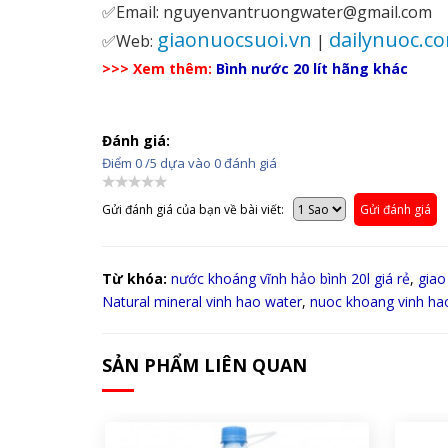
✅Email: nguyenvantruongwater@gmail.com
giaonuocsuoi.vn
dailynuoc.c
✅Web:
|
>>> Xem thêm:
Bình nước 20 lít hãng khác
Đánh giá:
Điểm
0
/5 dựa vào
0
đánh giá
Gửi đánh giá của bạn về bài viết:
Gửi đánh giá
Từ khóa:
nước khoáng vĩnh hảo bình 20l giá rẻ
,
giao
Natural mineral vinh hao water
,
nuoc khoang vinh ha
SẢN PHẨM LIÊN QUAN