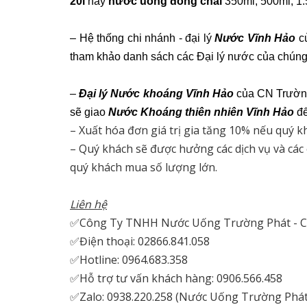
20l
hay
nước uống đóng chai
350ml, 500ml, 1.
– Hệ thống chi nhánh - đại lý
Nước Vĩnh Hảo
củ
tham khảo danh sách các Đại lý nước của chúng
–
Đại lý Nước khoáng Vĩnh Hảo
của CN Trường 
sẽ giao
Nước Khoáng thiên nhiên Vĩnh Hảo
đế
– Xuất hóa đơn giá trị gia tăng 10% nếu quý k
– Quý khách sẽ được hưởng các dịch vụ và các
quý khách mua số lượng lớn.
Liên hệ
✅Công Ty TNHH Nước Uống Trường Phát - C
✅Điện thoại: 02866.841.058
✅Hotline: 0964.683.358
✅Hỗ trợ tư vấn khách hàng: 0906.566.458
✅Zalo: 0938.220.258 (Nước Uống Trường Phát