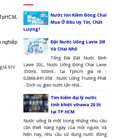
Nước Ion Kiềm Đóng Chai
a TpHCM,
Mua Ở Đâu Uy Tín, Chất
Lượng?
Đặt Nước Uống Lavie 20l
n nghiệp
Và CHai Nhỏ
Tổng Đài Đặt Nước Bình
Lavie 20L, Nước Uống Đóng Chai Lavie
giá khi
350ml, 500ml... tại Tphcm giá rẻ -
02866.841.058 . Nước Uống Trường Phát
- Dịch vụ giao nước tận nhà...
Tìm kiếm đại lý nước
tinh khiết vihawa 20 lít
tại TP.HCM
Nước uống là một trong những nhu cầu
cần thiết hàng ngày của mỗi người. Và
hiện nay, nhu cầu sử dụng nước đóng