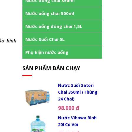
Nước đóng chai 350ml
Nước uống chai 500ml
Nước uống đóng chai 1,5L
Nước Suối Chai 5L
ảo bình
Phụ kiện nước uống
SẢN PHẨM BÁN CHẠY
Nước Suối Satori
Chai 350ml (Thùng
24 Chai)
98.000 đ
Nước Vihawa Bình
20l Có Vòi