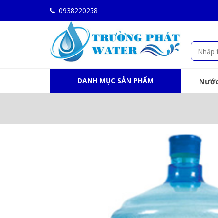
0938220258
DANH MỤC SẢN PHẨM
Nước