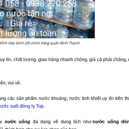
 Vĩnh Hảo bình 20l chính hãng quận Bình Thạnh
 uy tín, chất lượng, giao hàng nhanh chóng, giá cả phải chăng, 
ện, vui vẻ.
g các sản phẩm nước khoáng, nước tinh khiết uy tín trên th
ước suối đóng ly Top
.
ại
nước uống
đa dạng về dung tích
như:
nước uống đón