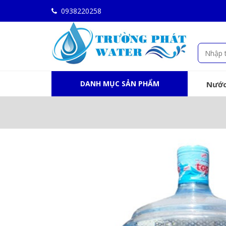
0938220258
DANH MỤC SẢN PHẨM
Nước