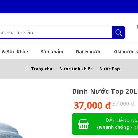
 & Sức Khỏe
Sản phẩm
Đại lý nước
Giá nước s
Trang chủ
Nước tinh khiết
Nước Top
Bình Nước Top 20L 
37,000 đ
37.000 đ
ĐẶT HÀNG NG
(Nhanh chóng - Ti