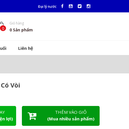
Đại lý nước
Giỏ hàng
0
0
Sản phẩm
uối
Liên hệ
Có Vòi
AY
THÊM VÀO GIỎ
ện lợi)
(Mua nhiều sản phẩm)